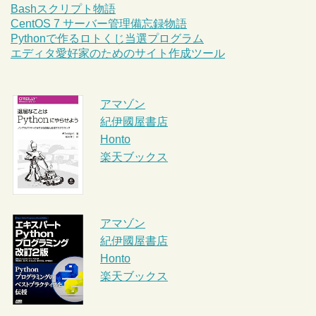
Bashスクリプト物語
CentOS 7 サーバー管理備忘録物語
Pythonで作るロトくじ当選プログラム
エディタ愛好家のためのサイト作成ツール
アマゾン
紀伊國屋書店
Honto
楽天ブックス
アマゾン
紀伊國屋書店
Honto
楽天ブックス