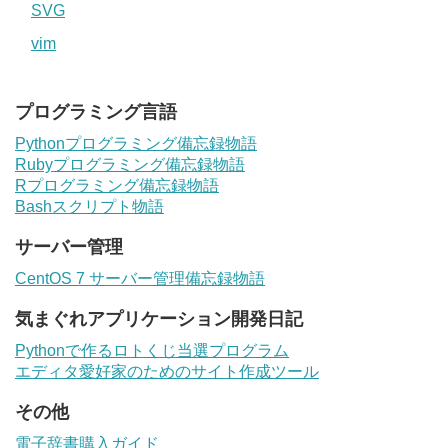
SVG
vim
プログラミング言語
Pythonプログラミング備忘録物語
Rubyプログラミング備忘録物語
Rプログラミング備忘録物語
Bashスクリプト物語
サーバー管理
CentOS 7 サーバー管理備忘録物語
気まぐれアプリケーション開発日記
Pythonで作るロトくじ当選プログラム
エディタ愛好家のためのサイト作成ツール
その他
電子辞書購入ガイド