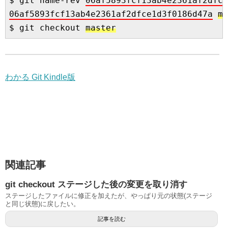
$ git name-rev 
06af5893fcf13ab4e2361af2dfce
06af5893fcf13ab4e2361af2dfce1d3f0186d47a
ma
$ git checkout 
master
わかる Git Kindle版
関連記事
git checkout ステージした後の変更を取り消す
ステージしたファイルに修正を加えたが、やっぱり元の状態(ステージ
と同じ状態)に戻したい。
記事を読む